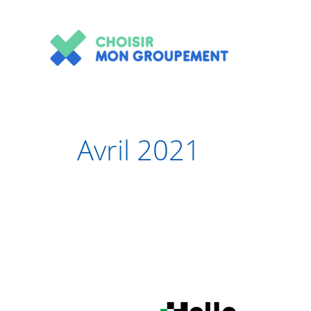
Aller
au
contenu
Avril 2021
Hello
Pharmacie,
un
groupement
bienveillant