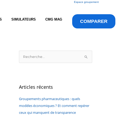
Espace groupement
S
SIMULATEURS
CMG MAG
COMPARER
R
e
c
h
e
Articles récents
r
c
Groupements pharmaceutiques : quels
h
modèles économiques ? Et comment repérer
e
ceux qui manquent de transparence