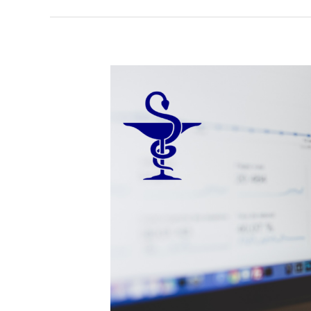
3
conseils
pour
booster
votre
équipe
officinale
et
augmenter
votre
chiffre
d’affaires