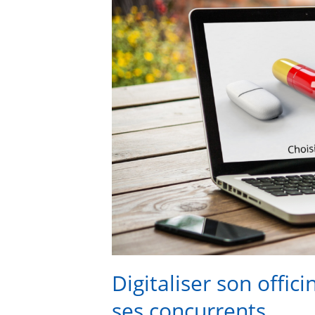
son
officine
pour
se
démarquer
de
ses
concurrents
Digitaliser son offi
ses concurrents