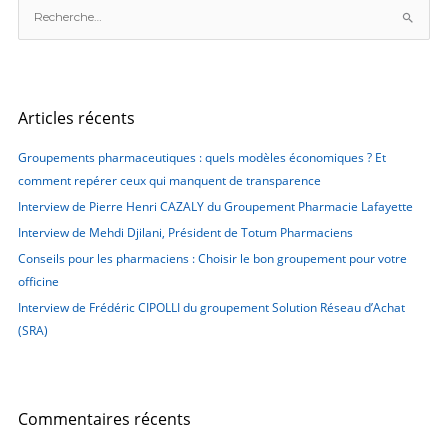
R
e
c
h
e
Articles récents
r
c
Groupements pharmaceutiques : quels modèles économiques ? Et
h
comment repérer ceux qui manquent de transparence
e
Interview de Pierre Henri CAZALY du Groupement Pharmacie Lafayette
r
Interview de Mehdi Djilani, Président de Totum Pharmaciens
Conseils pour les pharmaciens : Choisir le bon groupement pour votre
:
officine
Interview de Frédéric CIPOLLI du groupement Solution Réseau d’Achat
(SRA)
Commentaires récents