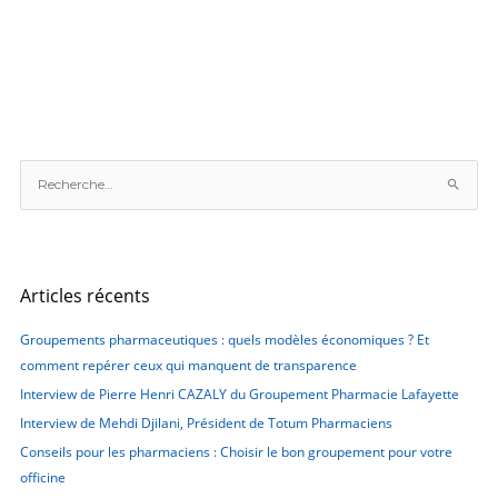
R
e
c
h
e
Articles récents
r
c
Groupements pharmaceutiques : quels modèles économiques ? Et
h
comment repérer ceux qui manquent de transparence
e
Interview de Pierre Henri CAZALY du Groupement Pharmacie Lafayette
r
Interview de Mehdi Djilani, Président de Totum Pharmaciens
Conseils pour les pharmaciens : Choisir le bon groupement pour votre
:
officine