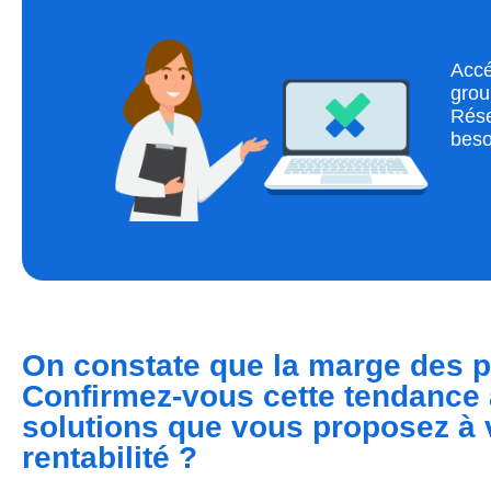
Accé
grou
Rése
beso
On constate que la marge des p
Confirmez-vous cette tendance 
solutions que vous proposez à 
rentabilité ?