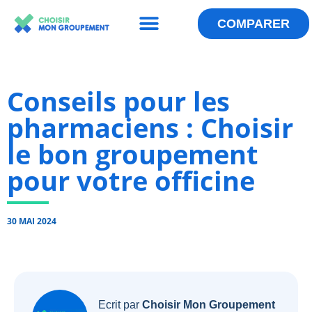
Menu
Aller
au
COMPARER
QUI SOMMES-NOUS ?
LES ANNUAIRES
ESPACE GROUPEMENT
contenu
Conseils pour les
pharmaciens : Choisir
le bon groupement
pour votre officine
30 MAI 2024
Ecrit par
Choisir Mon Groupement