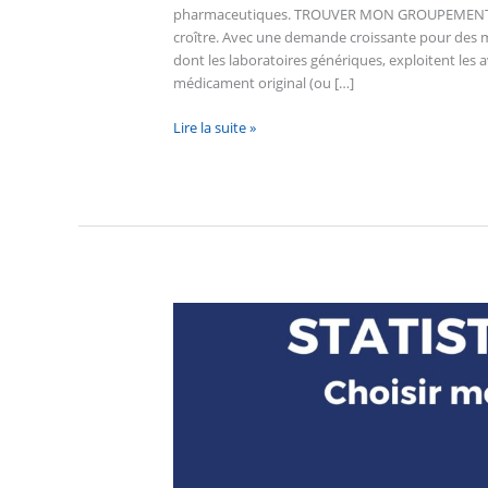
pharmaceutiques. TROUVER MON GROUPEMENT Le
croître. Avec une demande croissante pour des m
dont les laboratoires génériques, exploitent les
médicament original (ou […]
Lire la suite »
Les
statistiques
2021
de
Choisir
mon
Groupement