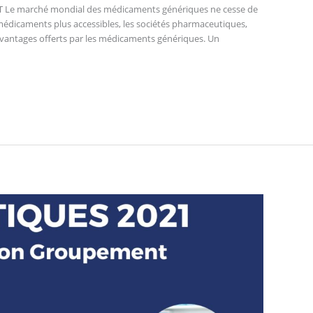
 marché mondial des médicaments génériques ne cesse de
édicaments plus accessibles, les sociétés pharmaceutiques,
 avantages offerts par les médicaments génériques. Un