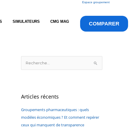
Espace groupement
S
SIMULATEURS
CMG MAG
COMPARER
R
e
c
h
e
Articles récents
r
c
Groupements pharmaceutiques : quels
h
modèles économiques ? Et comment repérer
e
ceux qui manquent de transparence