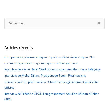
R
e
c
h
e
Articles récents
r
c
Groupements pharmaceutiques : quels modèles économiques ? Et
h
comment repérer ceux qui manquent de transparence
e
Interview de Pierre Henri CAZALY du Groupement Pharmacie Lafayette
r
Interview de Mehdi Djilani, Président de Totum Pharmaciens
Conseils pour les pharmaciens : Choisir le bon groupement pour votre
:
officine
Interview de Frédéric CIPOLLI du groupement Solution Réseau d’Achat
(SRA)