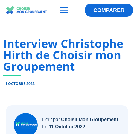
Menu
Aller
au
COMPARER
QUI SOMMES-NOUS ?
LES ANNUAIRES
ESPACE GROUPEMENT
contenu
Interview Christophe
Hirth de Choisir mon
Groupement
11 OCTOBRE 2022
Ecrit par
Choisir Mon Groupement
Le
11 Octobre 2022