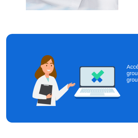
Accé
grou
grou