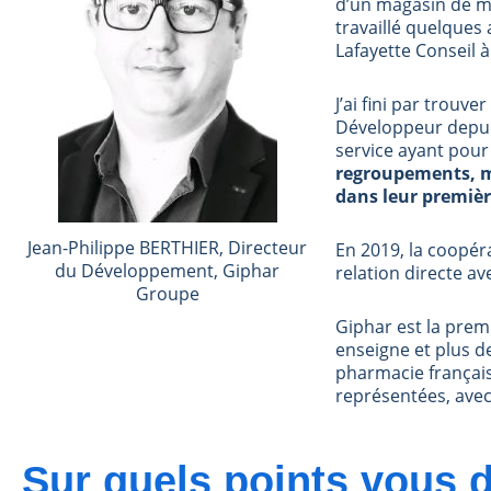
d’un magasin de ma
travaillé quelque
Lafayette Conseil 
J’ai fini par trouv
Développeur depuis
service ayant pour
regroupements, ma
dans leur premièr
Jean-Philippe BERTHIER, Directeur
En 2019, la coopér
du Développement, Giphar
relation directe a
Groupe
Giphar est la pre
enseigne et plus d
pharmacie français
représentées, ave
Sur quels points vous d