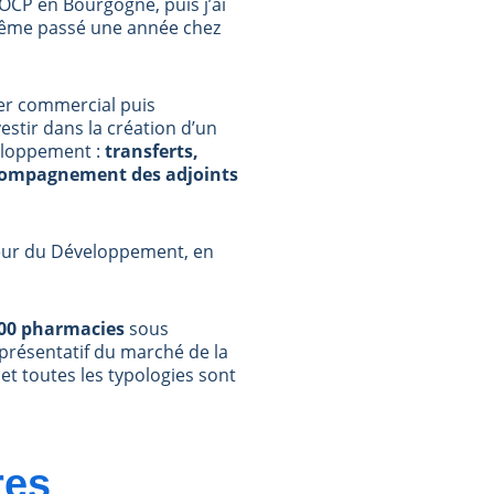
OCP en Bourgogne, puis j’ai
 même passé une année chez
ler commercial puis
stir dans la création d’un
veloppement :
transferts,
ccompagnement des adjoints
teur du Développement, en
00 pharmacies
sous
présentatif du marché de la
t toutes les typologies sont
res