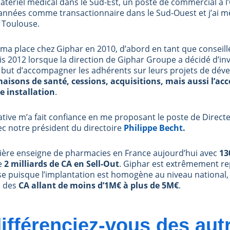
tériel médical dans le Sud-Est, un poste de commercial à l’
s années comme transactionnaire dans le Sud-Ouest et j’ai
à Toulouse.
er ma place chez Giphar en 2010, d’abord en tant que conseil
 2012 lorsque la direction de Giphar Groupe a décidé d’inve
 but d’accompagner les adhérents sur leurs projets de dé
isons de santé, cessions, acquisitions, mais aussi l’a
e installation
.
ative m’a fait confiance en me proposant le poste de Direc
vec notre président du directoire
Philippe
Becht
.
mière enseigne de pharmacies en France aujourd’hui avec
13
e
2 milliards de CA en Sell-Out
. Giphar est extrêmement re
e puisque l’implantation est homogène au niveau national, e
c des
CA allant de moins d’1M€ à plus de 5M€
.
ifférenciez-vous des aut