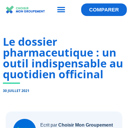
Menu
Aller
au
COMPARER
QUI SOMMES-NOUS ?
LES ANNUAIRES
ESPACE GROUPEMENT
contenu
Le dossier
pharmaceutique : un
outil indispensable au
quotidien officinal
30 JUILLET 2021
Ecrit par
Choisir Mon Groupement