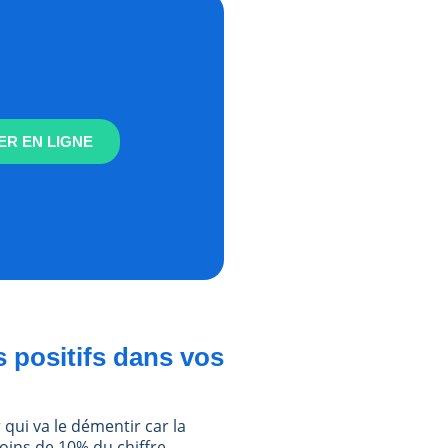
R EN LIGNE
 positifs dans vos
ui va le démentir car la
moins de 10% du chiffre