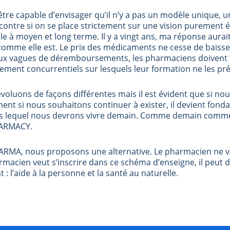
être capable d’envisager qu’il n’y a pas un modèle unique, u
ar contre si on se place strictement sur une vision purement
ble à moyen et long terme. Il y a vingt ans, ma réponse aura
n comme elle est. Le prix des médicaments ne cesse de baisse
 vagues de déremboursements, les pharmaciens doivent tr
ment concurrentiels sur lesquels leur formation ne les pré
voluons de façons différentes mais il est évident que si nou
nt si nous souhaitons continuer à exister, il devient fond
 lequel nous devrons vivre demain. Comme demain comme
HARMACY.
ARMA, nous proposons une alternative. Le pharmacien ne v
harmacien veut s’inscrire dans ce schéma d’enseigne, il peut 
: l’aide à la personne et la santé au naturelle.