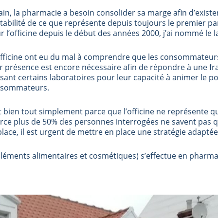
ain, la pharmacie a besoin consolider sa marge afin d’exister
ité de ce que représente depuis toujours le premier parten
ur l’officine depuis le début des années 2000, j’ai nommé le
l’officine ont eu du mal à comprendre que les consommateurs
présence est encore nécessaire afin de répondre à une fran
t certains laboratoires pour leur capacité à animer le po
onsommateurs.
 et bien tout simplement parce que l’officine ne représente q
arce plus de 50% des personnes interrogées ne savent pas qu
place, il est urgent de mettre en place une stratégie adaptée
léments alimentaires et cosmétiques) s’effectue en pharmaci