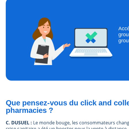
Accé
grou
grou
Que pensez-vous du click and colle
pharmacies ?
C. DUSUEL :
Le monde bouge, les consommateurs changent
crise sanitaire a été un booster pour la vente à distance