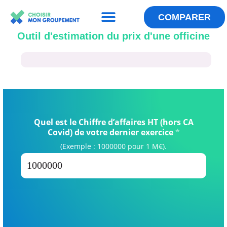
Menu
Aller
au
COMPARER
QUI SOMMES-NOUS ?
LES ANNUAIRES
ESPACE GROUPEMENT
contenu
Outil d'estimation du prix d'une officine
Quel est le Chiffre d’affaires HT (hors CA
Covid) de votre dernier exercice
*
(Exemple : 1000000 pour 1 M€).