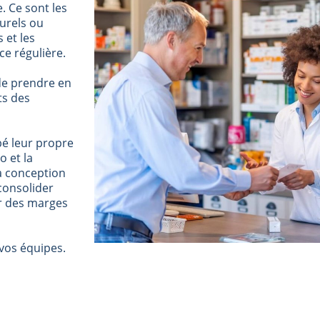
. Ce sont les
urels ou
 et les
e régulière.
 de prendre en
ts des
é leur propre
o et la
la conception
consolider
ir des marges
 vos équipes.