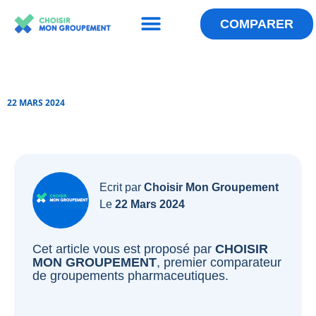
Menu
Aller
au
COMPARER
QUI SOMMES-NOUS ?
LES ANNUAIRES
ESPACE GROUPEMENT
contenu
22 MARS 2024
Ecrit par
Choisir Mon Groupement
Le
22 Mars 2024
Cet article vous est proposé par
CHOISIR
MON GROUPEMENT
, premier comparateur
de groupements pharmaceutiques.