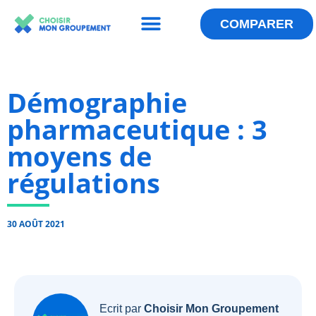
Menu
Aller
au
COMPARER
QUI SOMMES-NOUS ?
LES ANNUAIRES
ESPACE GROUPEMENT
contenu
Démographie
pharmaceutique : 3
moyens de
régulations
30 AOÛT 2021
Ecrit par
Choisir Mon Groupement