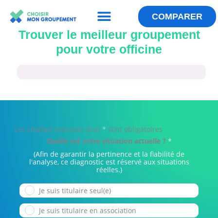
Menu
Aller
au
COMPARER
QUI SOMMES-NOUS ?
LES ANNUAIRES
ESPACE GROUPEMENT
contenu
Trouver le meilleur groupement
pour votre officine
Les champs marqués d’un
*
sont obligatoires
Quelle est votre situation actuelle ?
*
(Afin de garantir la pertinence et la fiabilité de
l'analyse, ce diagnostic est réservé aux situations
réelles.)
Je suis titulaire seul(e)
Je suis titulaire en association